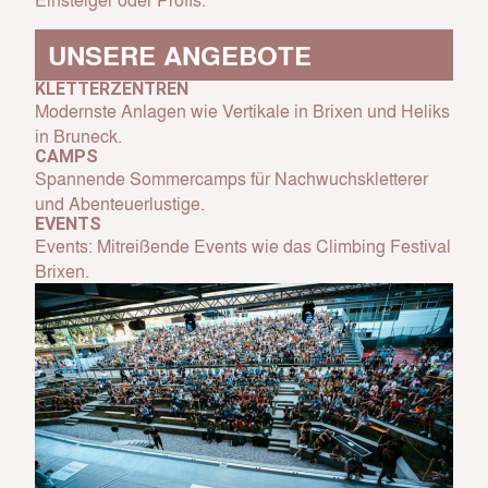
UNSERE ANGEBOTE
KLETTERZENTREN
Modernste Anlagen wie Vertikale in Brixen und Heliks
in Bruneck.
CAMPS
Spannende Sommercamps für Nachwuchskletterer
und Abenteuerlustige.
EVENTS
Events: Mitreißende Events wie das Climbing Festival
Brixen.