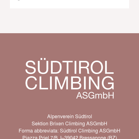
Alpenverein Südtirol
Sektion Brixen Climbing ASGmbH
Forma abbreviata: Südtirol Climbing ASGmbH
Piazza Priel 7/B, I–39042 Bressanone (BZ)